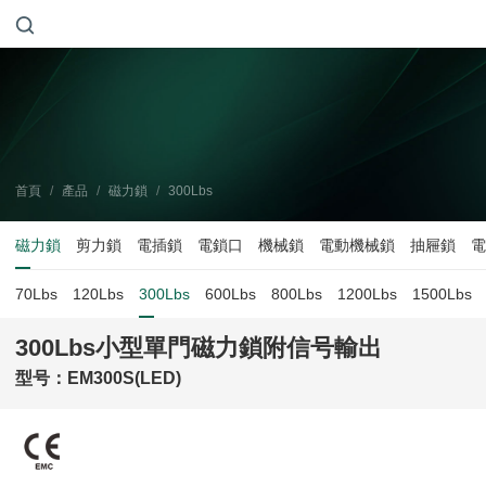
首頁
/
產品
/
磁力鎖
/
300Lbs
磁力鎖
剪力鎖
電插鎖
電鎖口
機械鎖
電動機械鎖
抽屜鎖
電
70Lbs
120Lbs
300Lbs
600Lbs
800Lbs
1200Lbs
1500Lbs
300Lbs小型單門磁力鎖附信号輸出
型号：EM300S(LED)