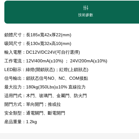
技術參數
鎖體尺寸：長185x寬42x厚22(mm)
吸闆尺寸：長130x寬32x高10(mm)
輸入電壓：DC12V/DC24V(可自行選擇)
工作電流：12V/400mA(±10%) ； 24V/200mA(±10%)
LED顯示：綠燈(開鎖狀态)；紅燈(上鎖狀态)
信号輸出：鎖狀态信号NO、NC、COM接點
最大拉力：180kg(350Lbs)±10% 直線拉力
适用門式：木門、玻璃門、金屬門、防火門
開門方式：單向開門；推或拉
安全類型：通電關門、斷電開門
産品重量：1.2kg