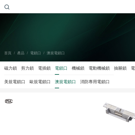
首頁
/
產品
/
電鎖口
/
澳規電鎖口
磁力鎖
剪力鎖
電插鎖
電鎖口
機械鎖
電動機械鎖
抽屜鎖
電
美規電鎖口
歐規電鎖口
澳規電鎖口
消防專用電鎖口