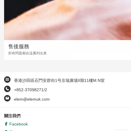
售後服務
所有問題都在這裏列出來
香港沙田區石門安群街1号京瑞廣場II期11樓M.N室
+852-37098271/2
elem@elemuk.com
關注我們
Facebook