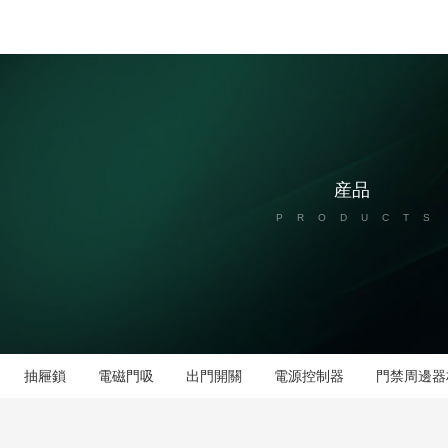
産品
PRODUCTS
抽屜鎖
電磁門吸
出門開關
電源控制器
門禁周邊器