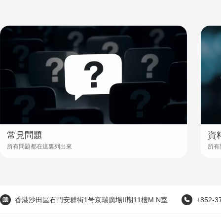
常見問題
資
所有問題都在這裏列出來
所有
香港沙田區石門安群街1号京瑞廣場II期11樓M.N室
+852-3