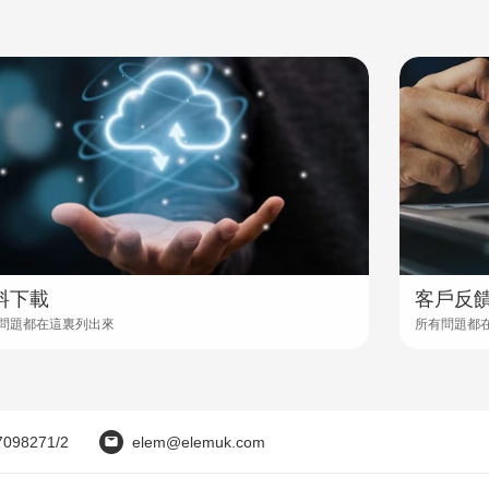
料下載
客戶反
問題都在這裏列出來
所有問題都
7098271/2
elem@elemuk.com