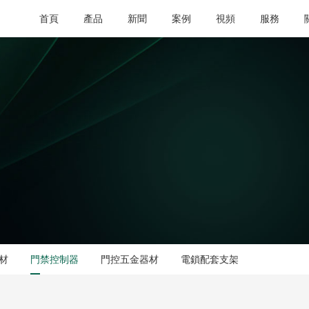
首頁
產品
新聞
案例
視頻
服務
材
門禁控制器
門控五金器材
電鎖配套支架