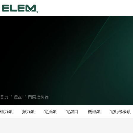
首頁
產品
門禁控制器
/
/
磁力鎖
剪力鎖
電插鎖
電鎖口
機械鎖
電動機械鎖