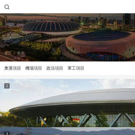
首頁
/
案例
奧運項目
機場項目
政法項目
軍工項目
1
3