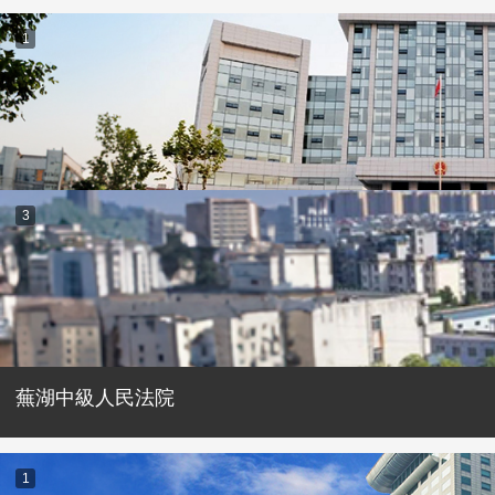
1
3
蕪湖中級人民法院
1