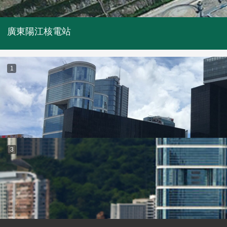
廣東陽江核電站
1
3