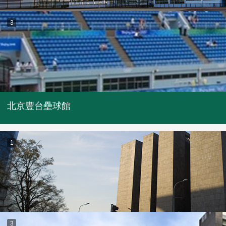
3
北京豐台壘球館
1
3