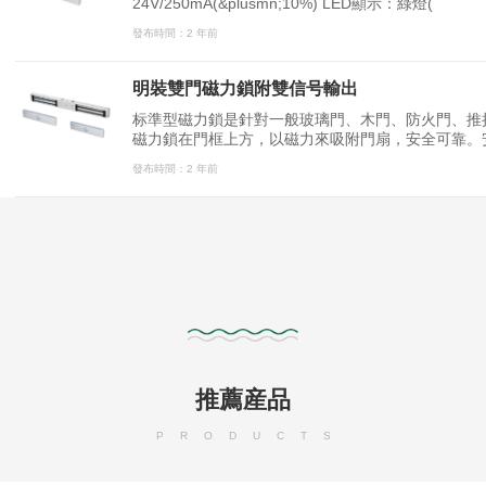
24V/250mA(&plusmn;10%) LED顯示：綠燈(
發布時間：2 年前
明裝雙門磁力鎖附雙信号輸出
标準型磁力鎖是針對一般玻璃門、木門、防火門、推
磁力鎖在門框上方，以磁力來吸附門扇，安全可靠。安
套，特殊防殘磁設計，讓門禁自動化更安全。
發布時間：2 年前
推薦産品
PRODUCTS