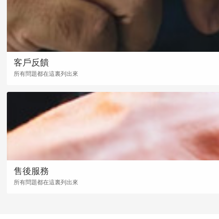
客戶反饋
所有問題都在這裏列出來
售後服務
所有問題都在這裏列出來