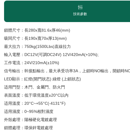
技術參數
鎖體尺寸：長280x寬81.6x厚46(mm)
吸闆尺寸：長190x寬70x厚13(mm)
最大拉力：750kg(1500Lbs)直線拉力
輸入電壓：DC12V(可調DC24V) 12V/420mA(+10%);
工作電流：24V/210mA(±10%)
信号輸出：幹接點輸出，最大承受功率3A，上鎖時NO輸出，開鎖時N
LED顯示：紅燈(開門狀态) 綠燈 (上鎖狀态)
适用門型：木門、金屬門、防火門
表面溫度：低于環境溫度±20°C以内
适用溫度：20°C~+55°C(-4131°F)
适用濕度：0~95%相對濕度
外殼處理：陽極硬化電鍍處理
鎖體處理：環保鋅電鍍處理