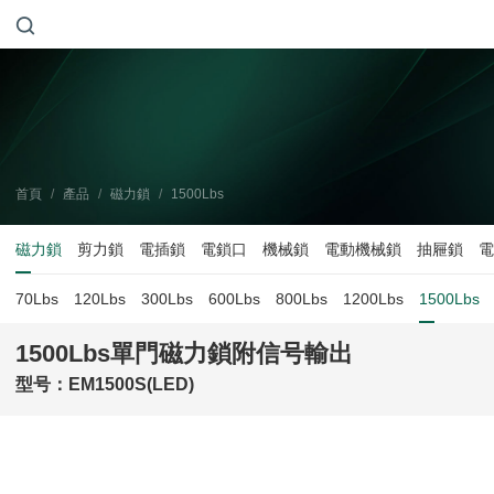
首頁
/
產品
/
磁力鎖
/
1500Lbs
磁力鎖
剪力鎖
電插鎖
電鎖口
機械鎖
電動機械鎖
抽屜鎖
電
70Lbs
120Lbs
300Lbs
600Lbs
800Lbs
1200Lbs
1500Lbs
1500Lbs單門磁力鎖附信号輸出
型号：EM1500S(LED)