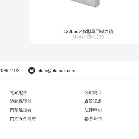
120Lbs迷你型單門磁力鎖
Model: EM120S
7098271/2
elem@elemuk.com
電鎖配件
公司簡介
過線保護器
資質認證
門禁遙控器
法律申明
門控五金器材
聯系我們