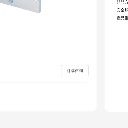
開門
安全
産品重
訂購咨詢