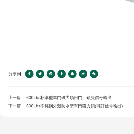
分享到：
上一篇： 600Lbs标準型單門磁力鎖附門、鎖雙信号輸出
下一篇： 600Lbs不鏽鋼外殼防水型單門磁力鎖(可訂信号輸出)