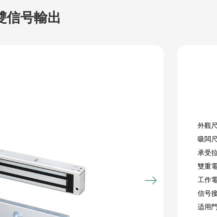
鎖雙信号輸出
外觀尺
吸闆尺
承受拉
雙重電
工作電流
信号接
适用