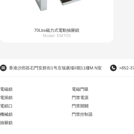
70Lbs磁力式電動抽屜鎖
Model: EM70S
香港沙田區石門安群街1号京瑞廣場II期11樓M.N室
+852-3
電磁鎖
電磁門吸
電插鎖
門禁電源
電鎖口
門禁開關
機械鎖
門禁控制器
抽屜鎖