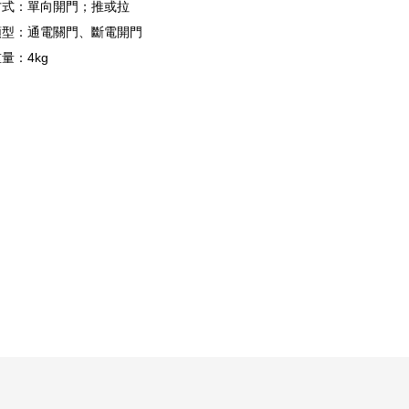
方式：單向開門；推或拉
類型：通電關門、斷電開門
量：4kg