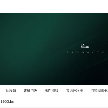
産品
PRODUCTS
抽屜鎖
電磁門吸
出門開關
電源控制器
門禁周邊器
1500Lbs