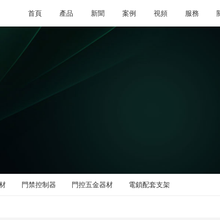
首頁
產品
新聞
案例
視頻
服務
材
門禁控制器
門控五金器材
電鎖配套支架