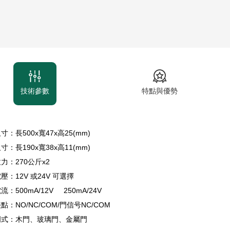
技術參數
特點與優勢
寸：長500x寬47x高25(mm)
寸：長190x寬38x高11(mm)
力：270公斤x2
壓：12V 或24V 可選擇
：500mA/12V 250mA/24V
點：NO/NC/COM/門信号NC/COM
門式：木門、玻璃門、金屬門